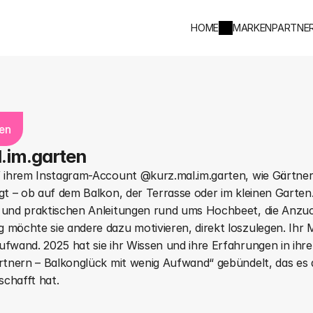
HOME
MARKENPARTNE
nen
.im.garten
f ihrem Instagram-Account @kurz.mal.im.garten, wie Gärtner
ngt – ob auf dem Balkon, der Terrasse oder im kleinen Garten.
 und praktischen Anleitungen rund ums Hochbeet, die Anzuc
 möchte sie andere dazu motivieren, direkt loszulegen. Ihr 
ufwand. 2025 hat sie ihr Wissen und ihre Erfahrungen in ihr
ärtnern – Balkonglück mit wenig Aufwand“ gebündelt, das es a
eschafft hat.