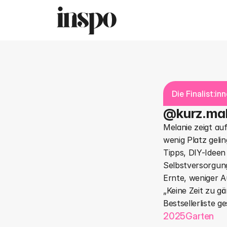
Die Finalist:in
@kurz.mal
Melanie zeigt au
wenig Platz geli
Tipps, DIY-Ideen
Selbstversorgung
Ernte, weniger A
„Keine Zeit zu g
Bestsellerliste g
2025
Garten