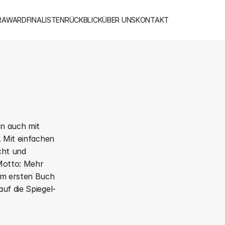
R
AWARD
FINALISTEN
RÜCKBLICK
ÜBER UNS
KONTAKT
n auch mit 
 Mit einfachen 
ht und 
Motto: Mehr 
em ersten Buch 
uf die Spiegel-