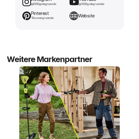
@1000gutegruende
@1000gutegruende
Pinterest
Website
 Blumengruende
Weitere Markenpartner