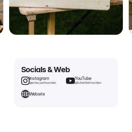
Socials & Web
Instagram
YouTube
@echte_weihnachten
@EchteWeihnachten
Website