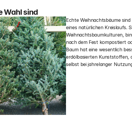
 Wahl sind
Echte Weihnachtsbäume sind ni
eines natürlichen Kreislaufs. 
Weihnachtsbaumkulturen, bind
nach dem Fest kompostiert od
Baum hat eine wesentlich bes
erdölbasierten Kunststoffen, 
selbst bei jahrelanger Nutzung